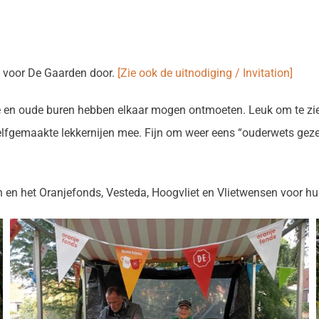
 voor De Gaarden door.
[Zie ook de uitnodiging / Invitation]
e en oude buren hebben elkaar mogen ontmoeten. Leuk om te zien
lfgemaakte lekkernijen mee. Fijn om weer eens “ouderwets gezell
n en het Oranjefonds, Vesteda, Hoogvliet en Vlietwensen voor hun